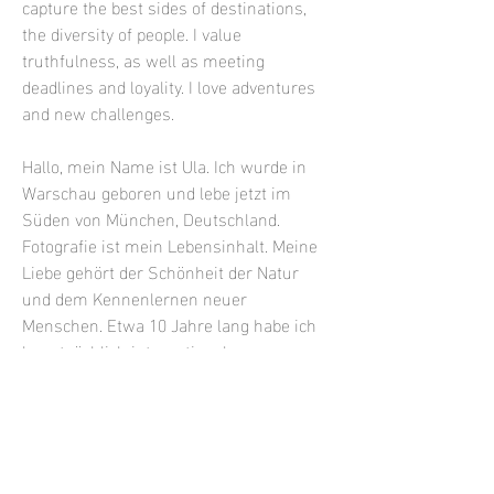
capture the best sides of destinations,
the diversity of people. I value
truthfulness, as well as meeting
deadlines and loyality. I love adventures
and new challenges.
Hallo, mein Name ist Ula. Ich wurde in
Warschau geboren und lebe jetzt im
Süden von München, Deutschland.
Fotografie ist mein Lebensinhalt. Meine
Liebe gehört der Schönheit der Natur
und dem Kennenlernen neuer
Menschen. Etwa 10 Jahre lang habe ich
hauptsächlich internationale
Hochzeitsreportagen fotografiert. Viele
der Orte, die ich fotografiert habe,
wurden in verschiedenen Zeitungen und
Reisebüros in Europa veröffentlicht. Ich
fotografiere immer mit ganzer Seele, ich